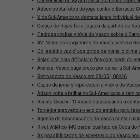
Convocação de Rayan marca momento especial 
Adson posta fotos do jogo contra o Barracas C
X da Sul-Americana destaca lance individual 
Golaço de Rojas foi a 'jogada da partida' de Va
Pedrosa analisa vitória do Vasco sobre o Barrac
AV: Notas dos jogadores do Vasco contra o Bar
Do 'estádio vazio' aos gritos de ironia: o clim
Rojas cita 'dias difíceis' e fica com 'sede de v
Análise: Vasco paga preço por deixar a Sul-Am
Retrospecto do Vasco em 28/05 | 08h26
Capas de jornais repercutem a vitória do Vasco
Adson volta a brilhar na Sul-Americana e tem 
Renato Gaúcho: 'O Vasco está pagando a conta 
Torcedor aproveitou o eco do estádio para fazer
Agenda de transmissões do Vasco nesta quint
Rival: Atlético-MG perde 'quarteto de Copa do
As possibilidades de adversário do Vasco nos