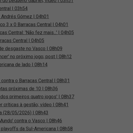
do pequeno Gabriel; vídeo | 03h51
entral | 03h54
de Andrés Gómez | 04h01
sco 3 x 0 Barracas Central | 04h01
as Central: 'Não fez mais...' | 04h05
racas Central | 04h05
a de desgaste no Vasco | 08h09
encer' no próximo jogo; post | 08h12
ericana de lado | 08h14
 contra o Barracas Central | 08h31
notas próximas de 10 | 08h36
dos primeiros quatro jogos' | 08h37
 críticas à gestão; vídeo | 08h41
a (28/05/2026) | 08h43
 Mundo' contra o Vasco | 08h46
 playoffs da Sul-Americana | 08h58