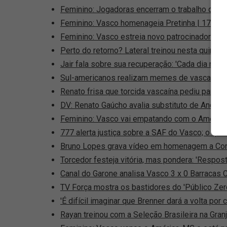
Feminino: Jogadoras encerram o trabalho de a
Feminino: Vasco homenageia Pretinha | 17h51
Feminino: Vasco estreia novo patrocinador co
Perto do retorno? Lateral treinou nesta quinta 
Jair fala sobre sua recuperação: 'Cada dia mais f
Sul-americanos realizam memes de vascaínos 
Renato frisa que torcida vascaína pediu para Br
DV: Renato Gaúcho avalia substituto de André
Feminino: Vasco vai empatando com o Améric
777 alerta justiça sobre a SAF do Vasco; o qu
Bruno Lopes grava vídeo em homenagem a Com
Torcedor festeja vitória, mas pondera: 'Resposta
Canal do Garone analisa Vasco 3 x 0 Barracas C
TV Força mostra os bastidores do 'Público Zero
'É difícil imaginar que Brenner dará a volta por
Rayan treinou com a Seleção Brasileira na Gran