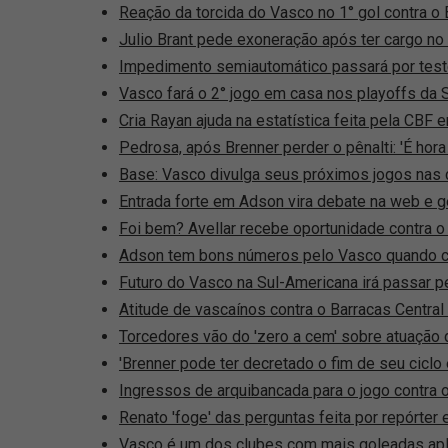
Reação da torcida do Vasco no 1° gol contra o
Julio Brant pede exoneração após ter cargo no
Impedimento semiautomático passará por testes
Vasco fará o 2° jogo em casa nos playoffs da 
Cria Rayan ajuda na estatística feita pela CB
Pedrosa, após Brenner perder o pênalti: 'É hora 
Base: Vasco divulga seus próximos jogos nas 
Entrada forte em Adson vira debate na web e g
Foi bem? Avellar recebe oportunidade contra o
Adson tem bons números pelo Vasco quando co
Futuro do Vasco na Sul-Americana irá passar p
Atitude de vascaínos contra o Barracas Central
Torcedores vão do 'zero a cem' sobre atuação 
'Brenner pode ter decretado o fim de seu ciclo
Ingressos de arquibancada para o jogo contra
Renato 'foge' das perguntas feita por repórter e
Vasco é um dos clubes com mais goleadas apl