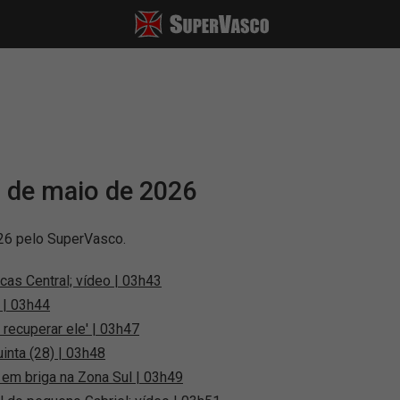
8 de maio de 2026
26 pelo SuperVasco.
as Central; vídeo | 03h43
 | 03h44
 recuperar ele' | 03h47
inta (28) | 03h48
 em briga na Zona Sul | 03h49