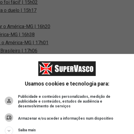
foi fácil' | 15h02
a o duelo | 15h17
ar o América-MG | 16h20
érica-MG | 16h38
ra o América-MG | 17h01
Brasileiro | 17h06
Meninas da Colina | 17h07
0
: 'União das torcidas...' | 17h11
ável no Carioca | 17h13
Usamos cookies e tecnologia para:
| 17h17
Publicidade e conteúdos personalizados, medição de
 noite de vitória' | 17h18
publicidade e conteúdos, estudos de audiência e
desenvolvimento de serviços
cyr Barbosa; vídeo | 17h30
 Central | 17h42
Armazenar e/ou aceder a informações num dispositivo
 x América-MG | 17h44
Saiba mais
glês revela | 17h48