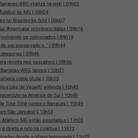
 Barracas-ARG viraliza na web | 09h03
 futebol de MS | 09h04
 no Brasileirão; foto | 09h07
Sul-Americana; prováveis datas | 09h16
F envolvendo os convocados | 09h19
de ser preservado e...' | 09h44
categorias | 09h46
era revolta nos vascaínos | 09h56
 Barracas-ARG; lances | 10h01
meça como titular | 10h35
elos pés de Vegetti; entenda | 10h43
 repercute na América do Sul | 10h46
de Tchê Tchê contra o Barracas | 10h49
 em São Januário' | 10h53
 o Atlético-MG estão esgotados | 11h03
 é direto e reto na coletiva | 11h13
icadas desde a última temporada | 11h25