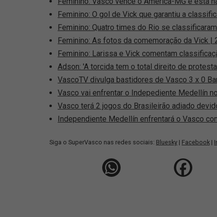
Feminino: Vasco vence o América-MG e está na
Feminino: O gol de Vick que garantiu a classif
Feminino: Quatro times do Rio se classificaram
Feminino: As fotos da comemoração da Vick |
Feminino: Larissa e Vick comentam classifica
Adson: 'A torcida tem o total direito de protesta
VascoTV divulga bastidores de Vasco 3 x 0 Bar
Vasco vai enfrentar o Indepediente Medellín n
Vasco terá 2 jogos do Brasileirão adiado devi
Independiente Medellín enfrentará o Vasco co
Siga o SuperVasco nas redes sociais:
Bluesky
|
Facebook
|