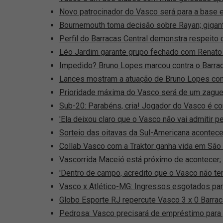
Novo patrocinador do Vasco será para a base e
Bournemouth toma decisão sobre Rayan; giga
Perfil do Barracas Central demonstra respeito 
Léo Jardim garante grupo fechado com Renato 
Impedido? Bruno Lopes marcou contra o Barrac
Lances mostram a atuação de Bruno Lopes con
Prioridade máxima do Vasco será de um zagueir
Sub-20: Parabéns, cria! Jogador do Vasco é c
'Ela deixou claro que o Vasco não vai admitir
Sorteio das oitavas da Sul-Americana acontece
Collab Vasco com a Traktor ganha vida em São 
Vascorrida Maceió está próximo de acontecer;
'Dentro de campo, acredito que o Vasco não ten
Vasco x Atlético-MG: Ingressos esgotados para
Globo Esporte RJ repercute Vasco 3 x 0 Barrac
Pedrosa: Vasco precisará de empréstimo para 