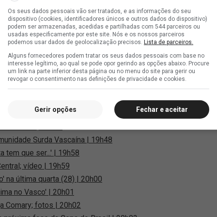
quecimento; fotos | 17h49
Os seus dados pessoais vão ser tratados, e as informações do seu
dispositivo (cookies, identificadores únicos e outros dados do dispositivo)
podem ser armazenadas, acedidas e partilhadas com 544 parceiros ou
ntra o América-MG | 17h52
usadas especificamente por este site. Nós e os nossos parceiros
podemos usar dados de geolocalização precisos.
Lista de parceiros.
(28) | 17h55
Alguns fornecedores podem tratar os seus dados pessoais com base no
orte...' | 18h30
interesse legítimo, ao qual se pode opor gerindo as opções abaixo. Procure
um link na parte inferior desta página ou no menu do site para gerir ou
não comemorando o gol; fotos | 18h44
revogar o consentimento nas definições de privacidade e cookies.
enner bater o pênalti | 18h47
s Gómez | 19h01
Gerir opções
Fechar e aceitar
a-MG | 19h05
e aconteceu | 19h16
unidade Surda Vascaína | 19h48
 tem que ser...' | 19h58
entral; vídeo | 19h59
' na última quarta (28) | 20h00
 cima no Vasco' | 20h01
ja Comary; fotos | 20h02