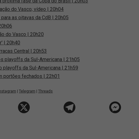
 próxima fase da Copa do Brasil | 20h03
icação do Vasco; vídeo | 20h04
 para as oitavas da CdB | 20h05
 20h06
ção do Vasco | 20h20
r' | 20h40
racas Central | 20h53
os playoffs da Sul-Americana | 21h05
do playoffs da Sul-Americana | 21h59
m portões fechados | 22h01
Instagram
|
Telegram
|
Threads