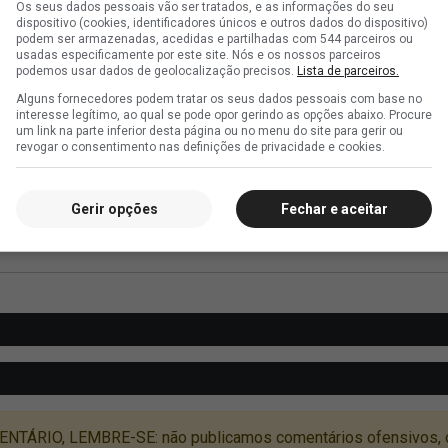
Os seus dados pessoais vão ser tratados, e as informações do seu
dispositivo (cookies, identificadores únicos e outros dados do dispositivo)
podem ser armazenadas, acedidas e partilhadas com 544 parceiros ou
usadas especificamente por este site. Nós e os nossos parceiros
podemos usar dados de geolocalização precisos.
Lista de parceiros.
Alguns fornecedores podem tratar os seus dados pessoais com base no
interesse legítimo, ao qual se pode opor gerindo as opções abaixo. Procure
um link na parte inferior desta página ou no menu do site para gerir ou
revogar o consentimento nas definições de privacidade e cookies.
Gerir opções
Fechar e aceitar