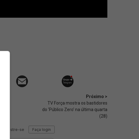
Próximo >
TV Força mostra os bastidores
do 'Público Zero' na última quarta
(28)