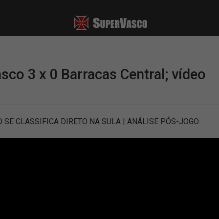
sco 3 x 0 Barracas Central; vídeo
 SE CLASSIFICA DIRETO NA SULA | ANÁLISE PÓS-JOGO