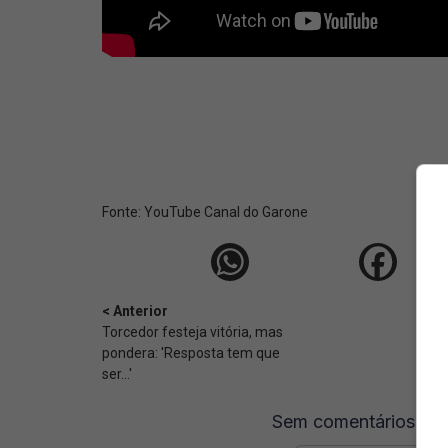
Fonte:
YouTube Canal do Garone
< Anterior
Torcedor festeja vitória, mas
pondera: 'Resposta tem que
ser...'