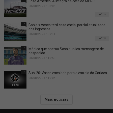
0
José Américo: A íntegra da cota do MPRJ
08/08/2026 • 08:05
TOP
0
Bahia x Vasco terá casa cheia; parcial atualizada
dos ingressos
08/08/2026 • 09:11
TOP
0
Médico que operou Sosa publica mensagem de
despedida
08/08/2026 • 10:53
0
Sub-20: Vasco escalado para a estreia do Carioca
08/08/2026 • 10:05
Mais notícias