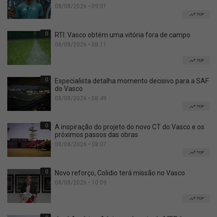
08/08/2026 • 09:01
TOP
0
RTI: Vasco obtém uma vitória fora de campo
08/08/2026 • 08:11
TOP
0
Especialista detalha momento decisivo para a SAF
do Vasco
08/08/2026 • 08:49
TOP
0
A inspiração do projeto do novo CT do Vasco e os
próximos passos das obras
08/08/2026 • 08:07
TOP
0
Novo reforço, Colidio terá missão no Vasco
08/08/2026 • 10:09
TOP