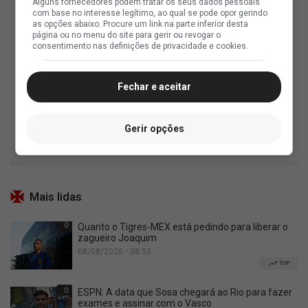
Alguns fornecedores podem tratar os seus dados pessoais
com base no interesse legítimo, ao qual se pode opor gerindo
as opções abaixo. Procure um link na parte inferior desta
página ou no menu do site para gerir ou revogar o
consentimento nas definições de privacidade e cookies.
Fechar e aceitar
Gerir opções
Mais lidas
0
Quanto o Tigres-MEX está pedindo para liberar o
zagueiro Joaquim
08/08/2026 • 08:53
TOP
0
ESPN: A data que Sosa chegará ao Rio para fazer
exames e assinar com o Vasco