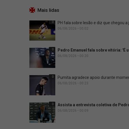
Mais lidas
0
PH fala sobre lesão e diz que chegou a
06/08/2026 • 00:02
0
Pedro Emanuel fala sobre vitória: 'É
06/08/2026 • 00:20
0
Pumita agradece apoio durante moment
06/08/2026 • 00:23
0
Assista a entrevista coletiva de Ped
06/08/2026 • 00:09