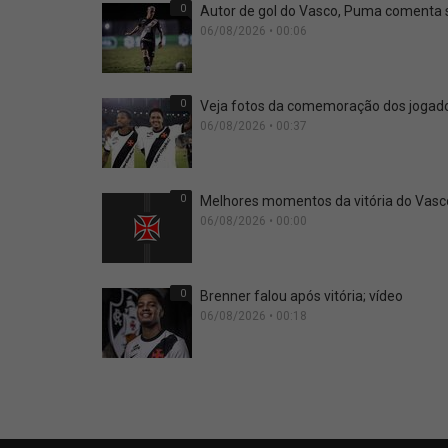
0
Autor de gol do Vasco, Puma comenta si
06/08/2026 • 00:06
0
Veja fotos da comemoração dos jogador
06/08/2026 • 00:37
0
Melhores momentos da vitória do Vasco
06/08/2026 • 00:00
0
Brenner falou após vitória; vídeo
06/08/2026 • 00:18