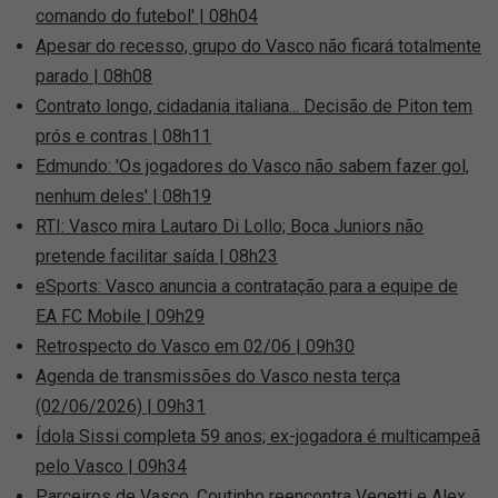
comando do futebol' | 08h04
Apesar do recesso, grupo do Vasco não ficará totalmente
parado | 08h08
Contrato longo, cidadania italiana... Decisão de Piton tem
prós e contras | 08h11
Edmundo: 'Os jogadores do Vasco não sabem fazer gol,
nenhum deles' | 08h19
RTI: Vasco mira Lautaro Di Lollo; Boca Juniors não
pretende facilitar saída | 08h23
eSports: Vasco anuncia a contratação para a equipe de
EA FC Mobile | 09h29
Retrospecto do Vasco em 02/06 | 09h30
Agenda de transmissões do Vasco nesta terça
(02/06/2026) | 09h31
Ídola Sissi completa 59 anos; ex-jogadora é multicampeã
pelo Vasco | 09h34
Parceiros de Vasco, Coutinho reencontra Vegetti e Alex