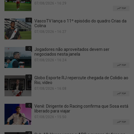
07/08/2026 • 16:29
TOP
0
VascoTV lança o 11º episódio do quadro Crias da
Colina
07/08/2026 • 16:27
0
Jogadores não aproveitados devem ser
negociados nesta janela
07/08/2026 • 16:24
TOP
0
Globo Esporte RJ repercute chegada de Colidio ao
Rio; vídeo
07/08/2026 • 16:08
TOP
0
Venê: Dirigente do Racing confirma que Sosa está
liberado para viajar
07/08/2026 • 15:50
TOP
0