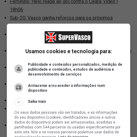
Feminino: Helô reage ao gol contra o Ceará; vídeo |
18h06
Sub-20: Vasco ganha reforços para os próximos
compromissos | 18h40
Quanto o Vasco vai economizar com a saída de Matheus
França | 19h23
Vasco e Lamacchia seguem trocando documentos; como
Usamos cookies e tecnologia para:
está o cenário | 19h45
Publicidade e conteúdos personalizados, medição de
Valorizado! Bournemouth coloca multa milionária no
publicidade e conteúdos, estudos de audiência e
desenvolvimento de serviços
contrato de Rayan | 20h00
Site oficial: Sede do Calabouço passa por melhorias |
Armazenar e/ou aceder a informações num
dispositivo
20h03
Feminino: Sissi é a aniversariante do dia | 20h04
Saiba mais
Especialista aborda a manifestação de Leila Pereira
Os seus dados pessoais vão ser tratados, e as informações
sobre a SAF do Vasco | 20h06
do seu dispositivo (cookies, identificadores únicos e outros
dados do dispositivo) podem ser armazenadas, acedidas e
Sub-14: Vasco encara o Mendanha nesta quarta (03) |
partilhadas com 544 parceiros ou usadas especificamente por
este site. Nós e os nossos parceiros podemos usar dados de
20h06