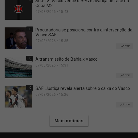
Sub-18: Vasco vence o APG e avança de fase na
Copa M2
07/08/2026 • 15:43
0
Procuradoria se posiciona contra a intervenção da
Vasco SAF
07/08/2026 • 15:35
TOP
0
A transmissão de Bahia x Vasco
07/08/2026 • 15:31
TOP
0
SAF: Justiça revela alerta sobre o caixa do Vasco
07/08/2026 • 15:26
TOP
Mais notícias