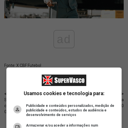
ad
Fonte:
X CBF Futebol
Usamos cookies e tecnologia para:
< Anterior
Próximo >
Sob vaias, jogadores saíram do
Recriação por IA mostra Barbosa
campo cabisbaixos; Renato
e Eli no Maracanã em 1950
Publicidade e conteúdos personalizados, medição de
publicidade e conteúdos, estudos de audiência e
Gaúcho 'fugiu'
desenvolvimento de serviços
Armazenar e/ou aceder a informações num