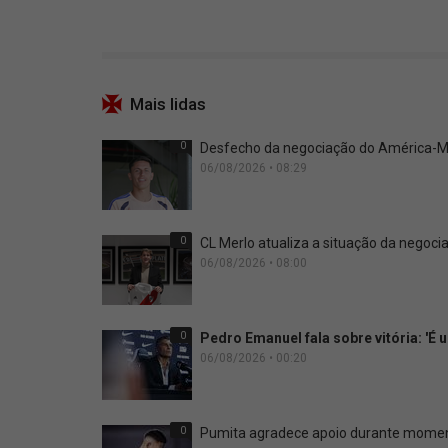
Mais lidas
0
Desfecho da negociação do América-ME
06/08/2026 • 08:29
0
CL Merlo atualiza a situação da negoci
06/08/2026 • 08:00
0
Pedro Emanuel fala sobre vitória: 'É
06/08/2026 • 00:20
0
Pumita agradece apoio durante moment