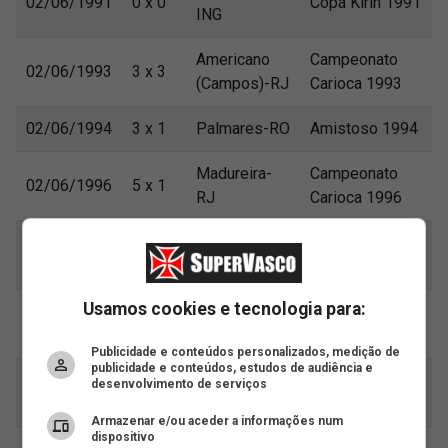
02/06/1991
0 x 0
Copa Kirin 1991
ING
Americano
Campeonato
02/06/1993
3 x 3
(Campos)-RJ
Carioca 1993
02/06/1994
3 x 1
Palmares-RO
Amistoso 1994
Madureira-
Campeonato
02/06/1996
5 x 1
RJ
Carioca 1996
Campeonato
02/06/2002
1 x 4
Bangu-RJ
Carioca 2002
Usamos cookies e tecnologia para:
Campeonato
02/06/2018
1 x 2
Botafogo-RJ
Brasileiro 2018
Publicidade e conteúdos personalizados, medição de
publicidade e conteúdos, estudos de audiência e
Campeonato
desenvolvimento de serviços
02/06/2019
0 x 1
Botafogo-RJ
Brasileiro 2019
Armazenar e/ou aceder a informações num
dispositivo