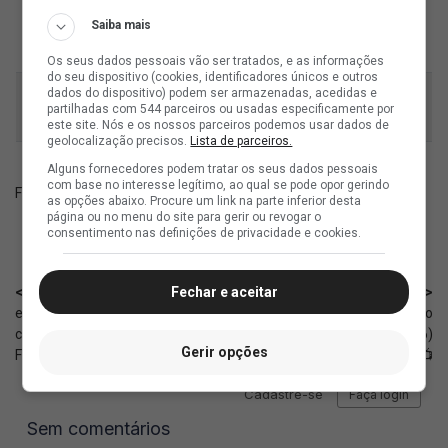
Campeonato
02/06/2022
0 x 0
Grêmio-RS
Brasileiro/2ª
Saiba mais
Divisão 2022
Os seus dados pessoais vão ser tratados, e as informações
do seu dispositivo (cookies, identificadores únicos e outros
Campeonato
dados do dispositivo) podem ser armazenadas, acedidas e
02/06/2024
1 x 6
Flamengo-RJ
partilhadas com 544 parceiros ou usadas especificamente por
Brasileiro 2024
este site. Nós e os nossos parceiros podemos usar dados de
geolocalização precisos.
Lista de parceiros.
Alguns fornecedores podem tratar os seus dados pessoais
com base no interesse legítimo, ao qual se pode opor gerindo
Fonte:
NetVasco
as opções abaixo. Procure um link na parte inferior desta
página ou no menu do site para gerir ou revogar o
consentimento nas definições de privacidade e cookies.
Fechar e aceitar
< Anterior
Próximo >
eSports: Vasco anuncia a
Agenda de transmissões do
contratação para a equipe de EA
Vasco nesta terça (02/06/2026)
Gerir opções
FC Mobile
📺