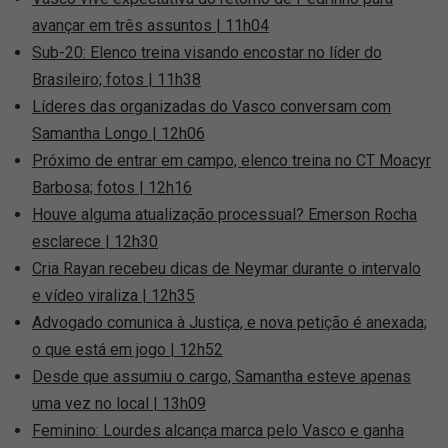
avançar em três assuntos | 11h04
Sub-20: Elenco treina visando encostar no líder do
Brasileiro; fotos | 11h38
Líderes das organizadas do Vasco conversam com
Samantha Longo | 12h06
Próximo de entrar em campo, elenco treina no CT Moacyr
Barbosa; fotos | 12h16
Houve alguma atualização processual? Emerson Rocha
esclarece | 12h30
Cria Rayan recebeu dicas de Neymar durante o intervalo
e vídeo viraliza | 12h35
Advogado comunica à Justiça, e nova petição é anexada;
o que está em jogo | 12h52
Desde que assumiu o cargo, Samantha esteve apenas
uma vez no local | 13h09
Feminino: Lourdes alcança marca pelo Vasco e ganha