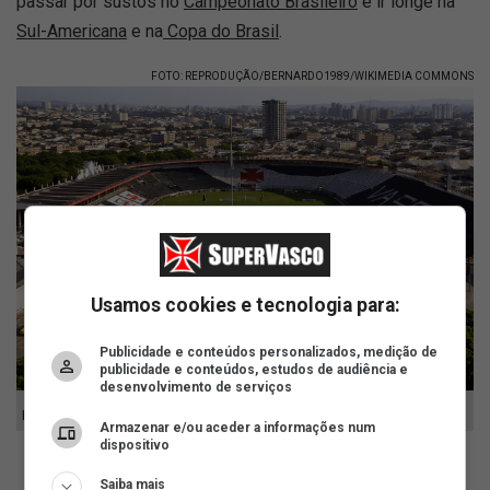
passar por sustos no
Campeonato Brasileiro
e ir longe na
Sul-Americana
e na
Copa do Brasil
.
FOTO: REPRODUÇÃO/BERNARDO1989/WIKIMEDIA COMMONS
Usamos cookies e tecnologia para:
Publicidade e conteúdos personalizados, medição de
publicidade e conteúdos, estudos de audiência e
desenvolvimento de serviços
Estádio de São Januário
Armazenar e/ou aceder a informações num
dispositivo
Saiba mais