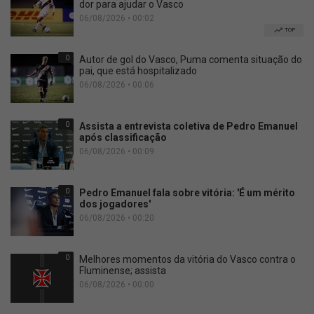
dor para ajudar o Vasco
06/08/2026 • 00:02
TOP
0
Autor de gol do Vasco, Puma comenta situação do
pai, que está hospitalizado
06/08/2026 • 00:06
0
Assista a entrevista coletiva de Pedro Emanuel
após classificação
06/08/2026 • 00:09
0
Pedro Emanuel fala sobre vitória: 'É um mérito
dos jogadores'
06/08/2026 • 00:20
0
Melhores momentos da vitória do Vasco contra o
Fluminense; assista
06/08/2026 • 00:00