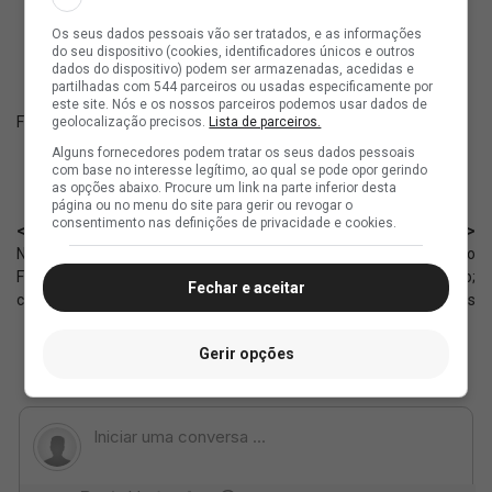
ad
Os seus dados pessoais vão ser tratados, e as informações
do seu dispositivo (cookies, identificadores únicos e outros
dados do dispositivo) podem ser armazenadas, acedidas e
partilhadas com 544 parceiros ou usadas especificamente por
este site. Nós e os nossos parceiros podemos usar dados de
Fonte:
SuperVasco‎‎‎‎‎‎
geolocalização precisos.
Lista de parceiros.
Alguns fornecedores podem tratar os seus dados pessoais
com base no interesse legítimo, ao qual se pode opor gerindo
as opções abaixo. Procure um link na parte inferior desta
página ou no menu do site para gerir ou revogar o
consentimento nas definições de privacidade e cookies.
< Anterior
Próximo >
Nicola: O grande dilema de
Sub-20: Elenco treina visando
Franclim e o que o técnico
encostar no líder do Brasileiro;
Fechar e aceitar
considera 👀
fotos
Gerir opções