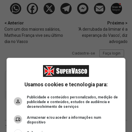
< Anterior
Próximo >
Com um dos maiores salários,
'A derrubada da liminar é a
Matheus França vive seu último
esperança do Vasco', diz
dia no Vasco
advogado
Usamos cookies e tecnologia para:
Publicidade e conteúdos personalizados, medição de
publicidade e conteúdos, estudos de audiência e
desenvolvimento de serviços
Armazenar e/ou aceder a informações num
dispositivo