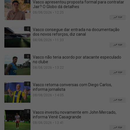
0
Vasco apresentou proposta formal para contratar
Jair? O Globo dá detalhes
08/08/2026 • 12:25
TOP
0
Vasco consegue dar entrada na documentação
dos novos reforços, diz canal
08/08/2026 • 11:33
TOP
0
Vasco não teria acordo por atacante especulado
no clube
08/08/2026 • 13:22
TOP
0
Vasco retoma conversas com Diego Carlos,
informa jornalista
08/08/2026 • 14:05
TOP
0
Vasco investiu novamente em John Mercado,
informa Venê Casagrande
08/08/2026 • 13:41
TOP