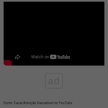
ad
Fonte:
Canal Atenção Vascaínos! no YouTube