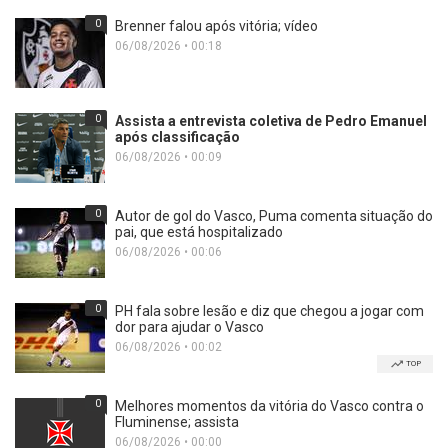
0
Brenner falou após vitória; vídeo
06/08/2026 • 00:18
0
Assista a entrevista coletiva de Pedro Emanuel
após classificação
06/08/2026 • 00:09
0
Autor de gol do Vasco, Puma comenta situação do
pai, que está hospitalizado
06/08/2026 • 00:06
0
PH fala sobre lesão e diz que chegou a jogar com
dor para ajudar o Vasco
06/08/2026 • 00:02
TOP
0
Melhores momentos da vitória do Vasco contra o
Fluminense; assista
06/08/2026 • 00:00