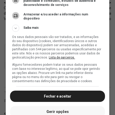
publicidade e conteúdos, estudos de audiência e
< Anterior
Próximo >
desenvolvimento de serviços
Canal fala sobre a possibilidade
Cria do Vasco, Galarza fala sobre
de António Oliveira ir para o
eliminação do Paraguai na Copa
Armazenar e/ou aceder a informações num
dispositivo
Vasco
do Mundo
Saiba mais
Os seus dados pessoais vão ser tratados, e as informações
do seu dispositivo (cookies, identificadores únicos e outros
dados do dispositivo) podem ser armazenadas, acedidas e
partilhadas com 544 parceiros ou usadas especificamente por
este site. Nós e os nossos parceiros podemos usar dados de
geolocalização precisos.
Lista de parceiros.
Alguns fornecedores podem tratar os seus dados pessoais
com base no interesse legítimo, ao qual se pode opor gerindo
as opções abaixo. Procure um link na parte inferior desta
página ou no menu do site para gerir ou revogar o
consentimento nas definições de privacidade e cookies.
Fechar e aceitar
Gerir opções
SuperVasco