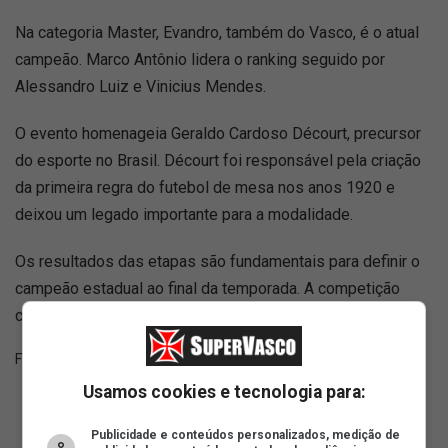
Na categoria Master, Evandro, também do Vasco, é o atual
campeão. Marco Antônio lidera o ranking seguido por
Alessandro Luiz e Vinicius Mendes.
O evento homenageia Geraldo Cardoso Décourt, precursor
do esporte no Brasil. Décourt foi responsável pela criação
da primeira regra do futebol de mesa nos anos 1920 e
deixou um legado importante para a modalidade.
Os resultados das etapas são fundamentais para definir o
campeão estadual ao final da temporada. A competição
culmina em novembro com a Taça Cidade Maravilhosa.
Fonte:
SuperVasco‎‎‎‎‎‎
Usamos cookies e tecnologia para:
Publicidade e conteúdos personalizados, medição de