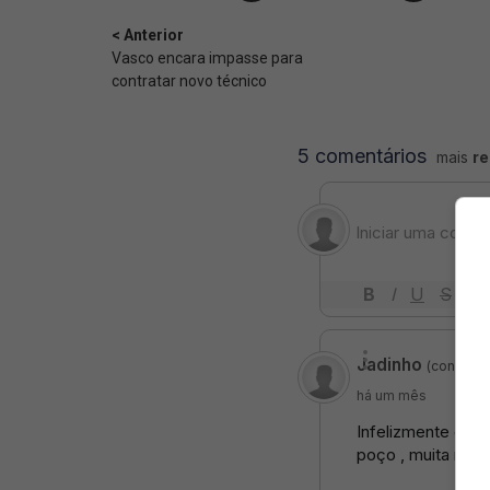
< Anterior
Vasco encara impasse para
contratar novo técnico