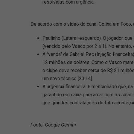
resolvidas com urgência.
De acordo com o vídeo do canal Colina em Foco,
Paulinho (Lateral-esquerdo): O jogador, que
(vencido pelo Vasco por 2 a 1). No entanto, e
A "venda" de Gabriel Pec (Injeção financeir
12 milhões de dólares. Como o Vasco mante
o clube deve receber cerca de R$ 21 milhõe
um novo técnico [23:14].
A urgência financeira: É mencionado que, na 
garantido em caixa para arcar com os salár
que grandes contratações de fato aconteçam
Fonte: Google Gemini