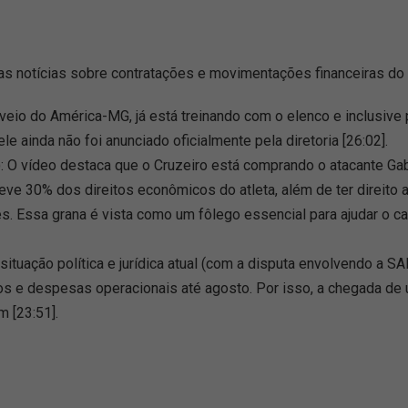
 as notícias sobre contratações e movimentações financeiras d
 veio do América-MG, já está treinando com o elenco e inclusive p
le ainda não foi anunciado oficialmente pela diretoria [26:02].
a): O vídeo destaca que o Cruzeiro está comprando o atacante Ga
ve 30% dos direitos econômicos do atleta, além de ter direito 
s. Essa grana é vista como um fôlego essencial para ajudar o ca
situação política e jurídica atual (com a disputa envolvendo a S
ios e despesas operacionais até agosto. Por isso, a chegada de
 [23:51].