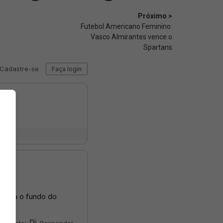
Próximo >
Futebol Americano Feminino:
Vasco Almirantes vence o
Spartans