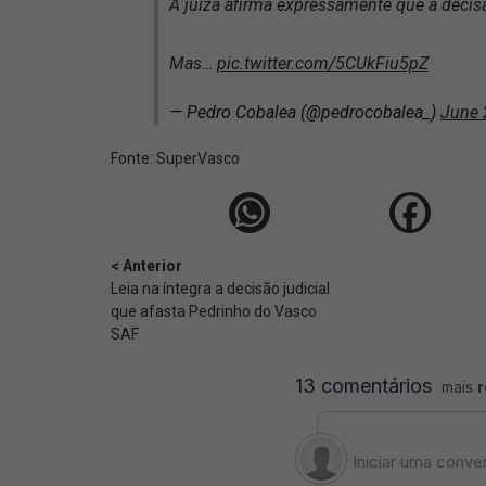
A juíza afirma expressamente que a deci
Mas…
pic.twitter.com/5CUkFiu5pZ
— Pedro Cobalea (@pedrocobalea_)
June 
Fonte:
SuperVasco‎‎‎‎‎‎
< Anterior
Leia na íntegra a decisão judicial
que afasta Pedrinho do Vasco
SAF