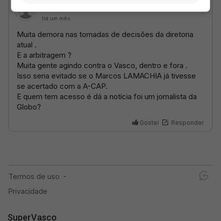
SuperVasco