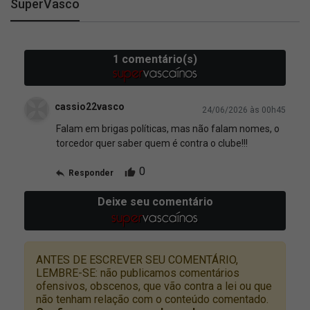
SuperVasco