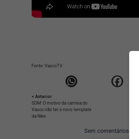
Fonte:
VascoTV
< Anterior
SDM: O motivo da camisa do
Vasco não ter o novo template
da Nike