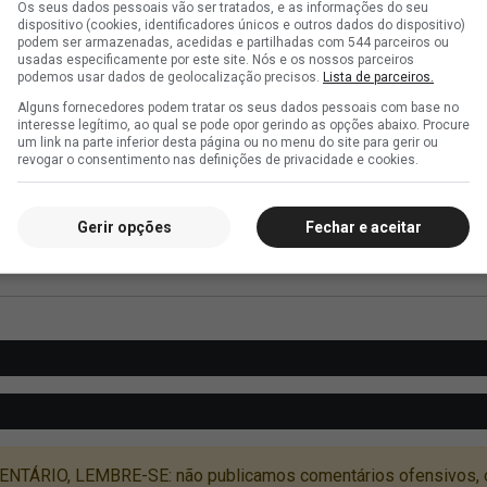
Os seus dados pessoais vão ser tratados, e as informações do seu
dispositivo (cookies, identificadores únicos e outros dados do dispositivo)
podem ser armazenadas, acedidas e partilhadas com 544 parceiros ou
usadas especificamente por este site. Nós e os nossos parceiros
podemos usar dados de geolocalização precisos.
Lista de parceiros.
Alguns fornecedores podem tratar os seus dados pessoais com base no
interesse legítimo, ao qual se pode opor gerindo as opções abaixo. Procure
um link na parte inferior desta página ou no menu do site para gerir ou
revogar o consentimento nas definições de privacidade e cookies.
Gerir opções
Fechar e aceitar