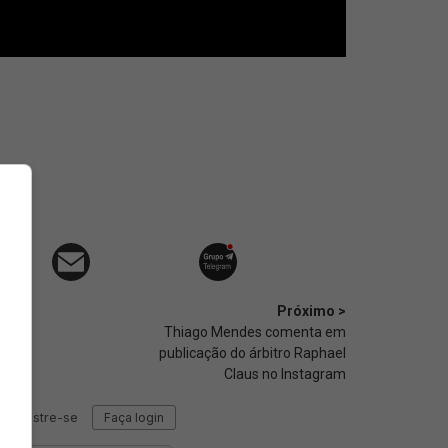
Próximo >
Thiago Mendes comenta em
publicação do árbitro Raphael
Claus no Instagram