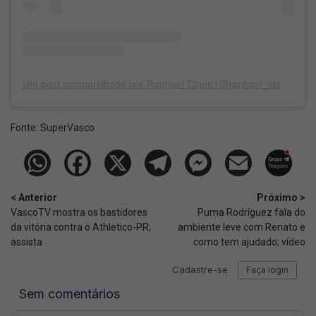
Um post compartilhado por Raphael Claus (@raphael_claus_)
Fonte:
SuperVasco‎‎‎‎‎‎
< Anterior
Próximo >
VascoTV mostra os bastidores
Puma Rodríguez fala do
da vitória contra o Athletico-PR;
ambiente leve com Renato e
assista
como tem ajudado; vídeo