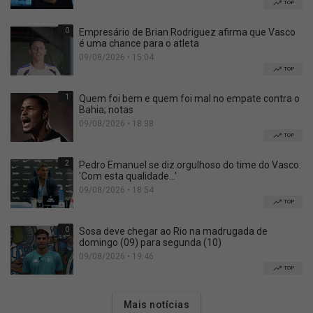
TOP
0
Empresário de Brian Rodriguez afirma que Vasco
é uma chance para o atleta
09/08/2026 • 15:04
TOP
1
Quem foi bem e quem foi mal no empate contra o
Bahia; notas
09/08/2026 • 18:38
TOP
2
Pedro Emanuel se diz orgulhoso do time do Vasco:
'Com esta qualidade...'
09/08/2026 • 18:54
TOP
0
Sosa deve chegar ao Rio na madrugada de
domingo (09) para segunda (10)
09/08/2026 • 19:46
TOP
Mais notícias