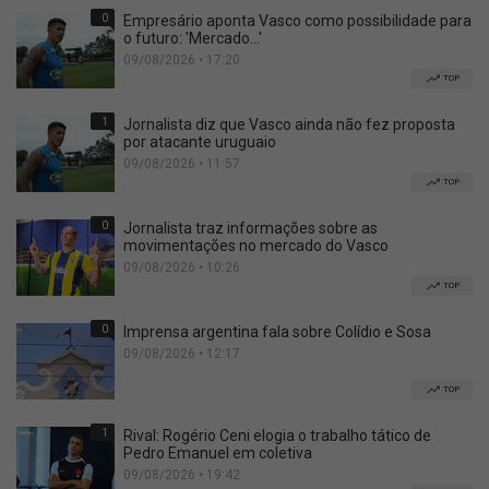
0
Empresário aponta Vasco como possibilidade para
o futuro: 'Mercado...'
09/08/2026 • 17:20
TOP
1
Jornalista diz que Vasco ainda não fez proposta
por atacante uruguaio
09/08/2026 • 11:57
TOP
0
Jornalista traz informações sobre as
movimentações no mercado do Vasco
09/08/2026 • 10:26
TOP
0
Imprensa argentina fala sobre Colídio e Sosa
09/08/2026 • 12:17
TOP
1
Rival: Rogério Ceni elogia o trabalho tático de
Pedro Emanuel em coletiva
09/08/2026 • 19:42