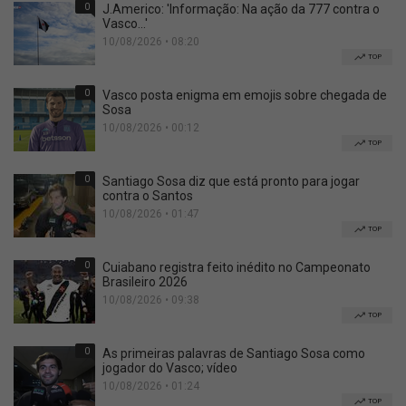
0
J.Americo: 'Informação: Na ação da 777 contra o
Vasco...'
10/08/2026 • 08:20
TOP
0
Vasco posta enigma em emojis sobre chegada de
Sosa
10/08/2026 • 00:12
TOP
0
Santiago Sosa diz que está pronto para jogar
contra o Santos
10/08/2026 • 01:47
TOP
0
Cuiabano registra feito inédito no Campeonato
Brasileiro 2026
10/08/2026 • 09:38
TOP
0
As primeiras palavras de Santiago Sosa como
jogador do Vasco; vídeo
10/08/2026 • 01:24
TOP