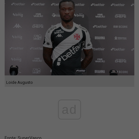
Loide Augusto
ad
Fonte:
SuperVasco‎‎‎‎‎‎