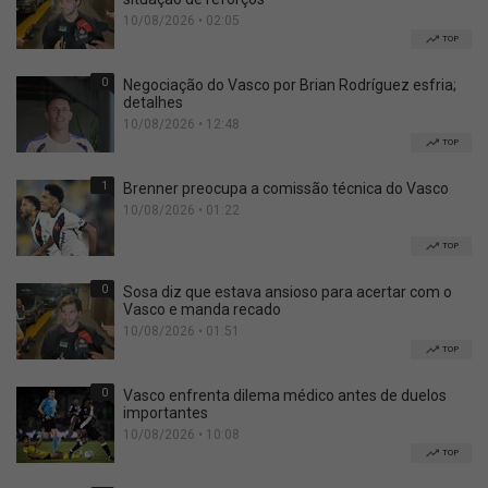
10/08/2026 • 02:05
TOP
0
Negociação do Vasco por Brian Rodríguez esfria;
detalhes
10/08/2026 • 12:48
TOP
1
Brenner preocupa a comissão técnica do Vasco
10/08/2026 • 01:22
TOP
0
Sosa diz que estava ansioso para acertar com o
Vasco e manda recado
10/08/2026 • 01:51
TOP
0
Vasco enfrenta dilema médico antes de duelos
importantes
10/08/2026 • 10:08
TOP