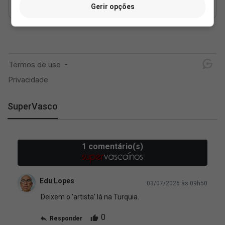
Gerir opções
SuperVasco