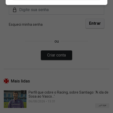
Mais lidas
2
Perfil que cobre o Racing, sobre Santiago: 'A ida de
Sosa ao Vasco...'
06/08/2026 • 15:31
TOP