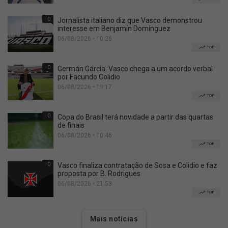
0
Jornalista italiano diz que Vasco demonstrou
interesse em Benjamín Domínguez
06/08/2026 • 10:26
TOP
0
Germán Gárcia: Vasco chega a um acordo verbal
por Facundo Colidio
06/08/2026 • 19:17
TOP
0
Copa do Brasil terá novidade a partir das quartas
de finais
06/08/2026 • 10:46
TOP
0
Vasco finaliza contratação de Sosa e Colidio e faz
proposta por B. Rodrigues
06/08/2026 • 21:53
TOP
Mais notícias