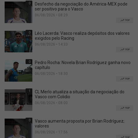
0
Desfecho da negociação do América-MEX pode
ser positivo para o Vasco
06/08/2026 • 08:29
TOP
0
Léo Lacerda: Vasco realiza depósitos dos valores
exigidos pelo Racing
06/08/2026 • 14:33
TOP
0
Pedro Rocha: Novela Brian Rodríguez ganha novo
capítulo
06/08/2026 • 18:30
TOP
1
CL Merlo atualiza a situação da negociação do
Vasco com Colidio
06/08/2026 • 08:00
TOP
0
Vasco aumenta proposta por Brian Rodríguez;
valores
06/08/2026 • 17:56
TOP