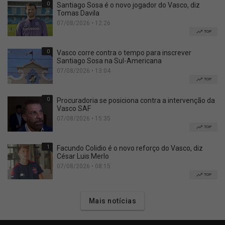
0
Santiago Sosa é o novo jogador do Vasco, diz
Tomas Davila
07/08/2026 • 12:26
TOP
0
Vasco corre contra o tempo para inscrever
Santiago Sosa na Sul-Americana
07/08/2026 • 13:04
TOP
0
Procuradoria se posiciona contra a intervenção da
Vasco SAF
07/08/2026 • 15:35
TOP
1
Facundo Colidio é o novo reforço do Vasco, diz
César Luis Merlo
07/08/2026 • 08:15
TOP
Mais notícias