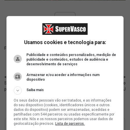
ad
Usamos cookies e tecnologia para:
Fonte:
X Vasco Feminino
Publicidade e conteúdos personalizados, medição de
publicidade e conteúdos, estudos de audiência e
desenvolvimento de serviços
Armazenar e/ou aceder a informações num
< Anterior
Próximo >
dispositivo
Sub-20: Relacionados do Vasco
Vasco x Athletico-PR terá copo
para enfrentar o America
especial que será vendido em SJ
Saiba mais
Os seus dados pessoais vão ser tratados, e as informações
do seu dispositivo (cookies, identificadores únicos e outros
dados do dispositivo) podem ser armazenadas, acedidas e
partilhadas com 544 parceiros ou usadas especificamente por
este site. Nós e os nossos parceiros podemos usar dados de
geolocalização precisos.
Lista de parceiros.