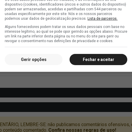
dispositivo (cookies, identificadores únicos e outros dados do dispositivo)
podem ser armazenadas, acedidas e partilhadas com 544 parceiros ou
usadas especificamente por este site. Nós e os nossos parceiros
podemos usar dados de geolocalização precisos.
Lista de parceiros.
Alguns fornecedores podem tratar os seus dados pessoais com base no
interesse legítimo, ao qual se pode opor gerindo as opções abaixo. Procure
um link na parte inferior desta página ou no menu do site para gerir ou
revogar o consentimento nas definições de privacidade e cookies.
Gerir opções
Fechar e aceitar