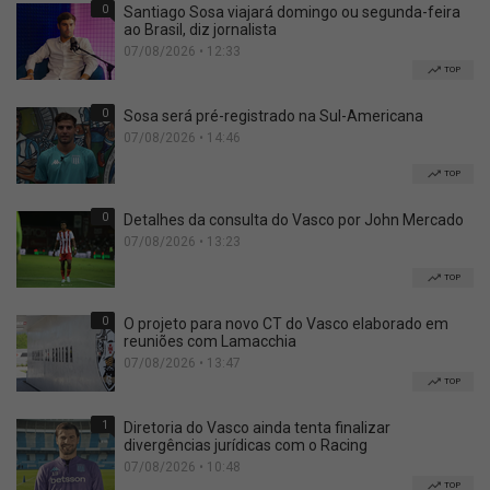
0
Santiago Sosa viajará domingo ou segunda-feira
ao Brasil, diz jornalista
07/08/2026 • 12:33
TOP
0
Sosa será pré-registrado na Sul-Americana
07/08/2026 • 14:46
TOP
0
Detalhes da consulta do Vasco por John Mercado
07/08/2026 • 13:23
TOP
0
O projeto para novo CT do Vasco elaborado em
reuniões com Lamacchia
07/08/2026 • 13:47
TOP
1
Diretoria do Vasco ainda tenta finalizar
divergências jurídicas com o Racing
07/08/2026 • 10:48
TOP