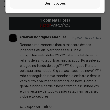
SuperVasco
Gerir opções