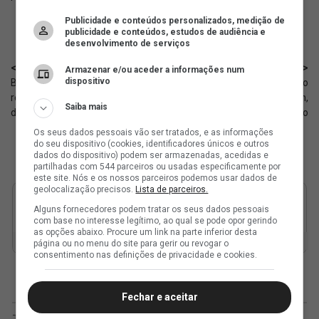
Publicidade e conteúdos personalizados, medição de
publicidade e conteúdos, estudos de audiência e
desenvolvimento de serviços
< Anterior
Próximo >
Armazenar e/ou aceder a informações num
dispositivo
Base: Vasco joga amistoso de
Base: Vasco vence amistoso
reinauguração do Estádio Diez
contra o Club Atlético Huracán,
Saiba mais
de Abril
no México
Os seus dados pessoais vão ser tratados, e as informações
do seu dispositivo (cookies, identificadores únicos e outros
dados do dispositivo) podem ser armazenadas, acedidas e
partilhadas com 544 parceiros ou usadas especificamente por
este site. Nós e os nossos parceiros podemos usar dados de
geolocalização precisos.
Lista de parceiros.
Alguns fornecedores podem tratar os seus dados pessoais
com base no interesse legítimo, ao qual se pode opor gerindo
as opções abaixo. Procure um link na parte inferior desta
página ou no menu do site para gerir ou revogar o
consentimento nas definições de privacidade e cookies.
Fechar e aceitar