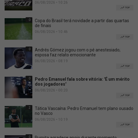
06/08/2026 • 10:26
TOP
0
Copa do Brasil terá novidade a partir das quartas
de finais
06/08/2026 • 10:46
TOP
0
Andrés Gómez jogou com o pé anestesiado;
esposa faz relato emocionante
06/08/2026 • 08:19
TOP
0
Pedro Emanuel fala sobre vitória: 'É um mérito
dos jogadores'
06/08/2026 • 00:20
TOP
2
Tática Vascaína: Pedro Emanuel tem plano ousado
no Vasco
06/08/2026 • 10:19
TOP
0
Pumita agradece apoio durante momento