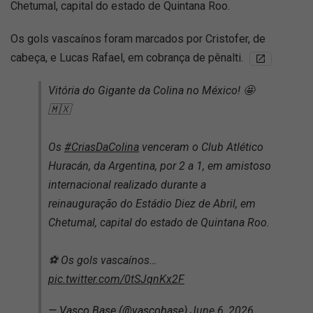
Chetumal, capital do estado de Quintana Roo.
Os gols vascaínos foram marcados por Cristofer, de
cabeça, e Lucas Rafael, em cobrança de pênalti.
Vitória do Gigante da Colina no México! 🤩
🇲🇽
Os
#CriasDaColina
venceram o Club Atlético
Huracán, da Argentina, por 2 a 1, em amistoso
internacional realizado durante a
reinauguração do Estádio Diez de Abril, em
Chetumal, capital do estado de Quintana Roo.
⚽️ Os gols vascaínos…
pic.twitter.com/0tSJqnKx2F
— Vasco Base (@vascobase)
June 6, 2026