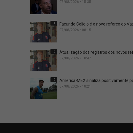
07/08/2026 • 15:35
1
Facundo Colidio é o novo reforço do Vas
07/08/2026 • 08:15
0
Atualização dos registros dos novos r
07/08/2026 • 18:47
0
América-MEX sinaliza positivamente pa
07/08/2026 • 18:21