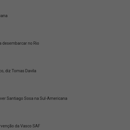
cana
 a desembarcar no Rio
co, diz Tomas Davila
ever Santiago Sosa na Sul-Americana
tervenção da Vasco SAF