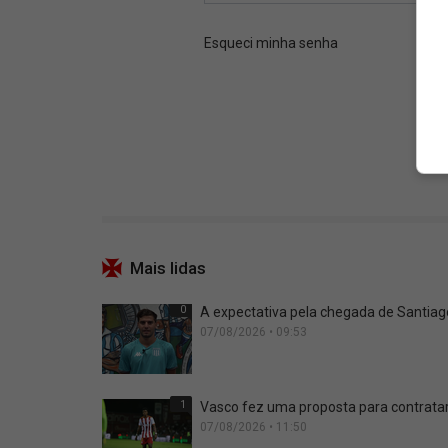
Mais lidas
0
A expectativa pela chegada de Santia
07/08/2026 • 09:53
1
Vasco fez uma proposta para contrata
07/08/2026 • 11:50