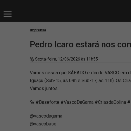
Imprensa
Pedro Icaro estará nos co
Sexta-feira, 12/06/2026 às 11h55
Vamos nessa que SÁBADO é dia de VASCO em dose
Iguaçu (Sub-15, às 09h e Sub-17, às 11h). Os Cri
Vamos juntos
🚀 #Baseforte #VascoDaGama #CriasdaColina #
@vascodagama
@vascobase