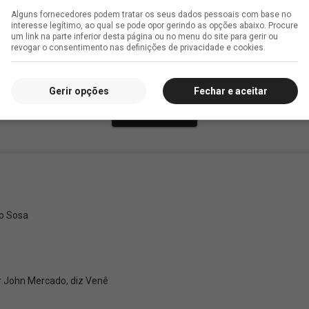
Alguns fornecedores podem tratar os seus dados pessoais com base no
interesse legítimo, ao qual se pode opor gerindo as opções abaixo. Procure
um link na parte inferior desta página ou no menu do site para gerir ou
revogar o consentimento nas definições de privacidade e cookies.
Gerir opções
Fechar e aceitar
go Sosa
r John Mercado, diz Venê