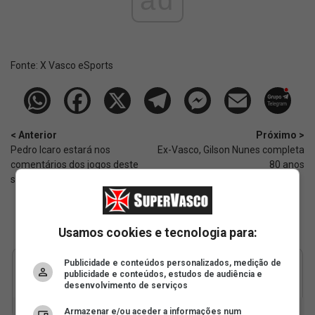
ad
Fonte:
X Vasco eSports
< Anterior
Próximo >
Pedro Icaro estará nos
Ex-Vasco, Gilson Nunes completa
comentários dos jogos deste
80 anos
sábado (13/06)
Usamos cookies e tecnologia para:
Publicidade e conteúdos personalizados, medição de
publicidade e conteúdos, estudos de audiência e
desenvolvimento de serviços
Armazenar e/ou aceder a informações num