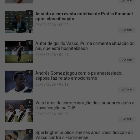
TOP
0
Assista a entrevista coletiva de Pedro Emanuel
após classificação
06/08/2026 • 00:09
TOP
0
Autor de gol do Vasco, Puma comenta situação do
pai, que está hospitalizado
06/08/2026 • 00:06
TOP
0
Andrés Gómez jogou com o pé anestesiado;
esposa faz relato emocionante
06/08/2026 • 08:19
TOP
0
Veja fotos da comemoração dos jogadores após a
classificação na CdB
06/08/2026 • 00:37
TOP
0
Sportingbet publica memes após classificação do
Vasco contra o Fluminense