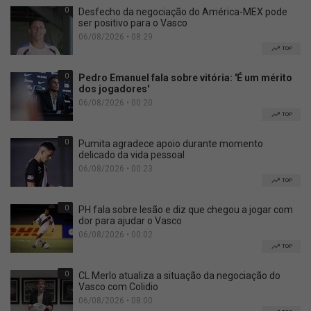
0
Desfecho da negociação do América-MEX pode
ser positivo para o Vasco
06/08/2026 • 08:29
TOP
0
Pedro Emanuel fala sobre vitória: 'É um mérito
dos jogadores'
06/08/2026 • 00:20
TOP
0
Pumita agradece apoio durante momento
delicado da vida pessoal
06/08/2026 • 00:23
TOP
0
PH fala sobre lesão e diz que chegou a jogar com
dor para ajudar o Vasco
06/08/2026 • 00:02
TOP
0
CL Merlo atualiza a situação da negociação do
Vasco com Colidio
06/08/2026 • 08:00