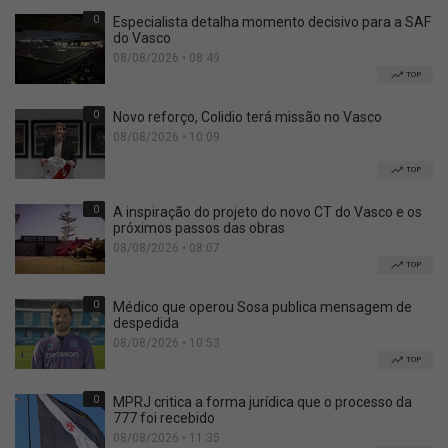
0
Especialista detalha momento decisivo para a SAF
do Vasco
08/08/2026 • 08:49
TOP
0
Novo reforço, Colidio terá missão no Vasco
08/08/2026 • 10:09
TOP
0
A inspiração do projeto do novo CT do Vasco e os
próximos passos das obras
08/08/2026 • 08:07
TOP
0
Médico que operou Sosa publica mensagem de
despedida
08/08/2026 • 10:53
TOP
0
MPRJ critica a forma jurídica que o processo da
777 foi recebido
08/08/2026 • 11:35