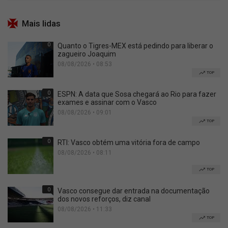
Mais lidas
0
Quanto o Tigres-MEX está pedindo para liberar o
zagueiro Joaquim
08/08/2026 • 08:53
TOP
0
ESPN: A data que Sosa chegará ao Rio para fazer
exames e assinar com o Vasco
08/08/2026 • 09:01
TOP
0
RTI: Vasco obtém uma vitória fora de campo
08/08/2026 • 08:11
TOP
0
Vasco consegue dar entrada na documentação
dos novos reforços, diz canal
08/08/2026 • 11:33
TOP