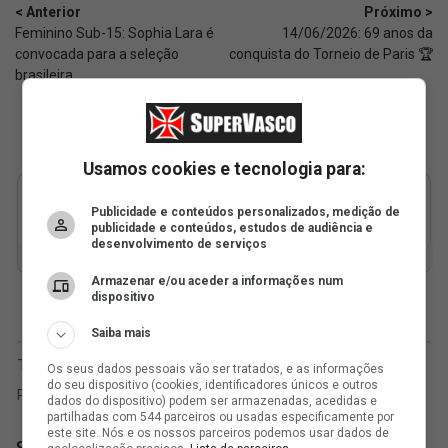
< Anterior
Próximo >
Feminino Sub-15: Sophia Lara é
14/06/2026: 69 anos da
convocada para a seleção
conquista do Torneio de Paris 🏆
brasileira
Usamos cookies e tecnologia para:
Publicidade e conteúdos personalizados, medição de
publicidade e conteúdos, estudos de audiência e
desenvolvimento de serviços
Armazenar e/ou aceder a informações num
dispositivo
Saiba mais
Os seus dados pessoais vão ser tratados, e as informações
do seu dispositivo (cookies, identificadores únicos e outros
dados do dispositivo) podem ser armazenadas, acedidas e
partilhadas com 544 parceiros ou usadas especificamente por
este site. Nós e os nossos parceiros podemos usar dados de
SuperVasco