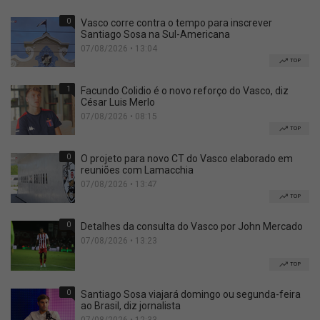
0
Vasco corre contra o tempo para inscrever
Santiago Sosa na Sul-Americana
07/08/2026 • 13:04
TOP
1
Facundo Colidio é o novo reforço do Vasco, diz
César Luis Merlo
07/08/2026 • 08:15
TOP
0
O projeto para novo CT do Vasco elaborado em
reuniões com Lamacchia
07/08/2026 • 13:47
TOP
0
Detalhes da consulta do Vasco por John Mercado
07/08/2026 • 13:23
TOP
0
Santiago Sosa viajará domingo ou segunda-feira
ao Brasil, diz jornalista
07/08/2026 • 12:33