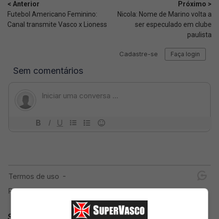
< Anterior
Próximo >
Futebol Americano Feminino:
Nicola: Nome de Marino volta a
Canal transmite Vasco x Lioness
ser especulado em clube
paulista
SuperVasco