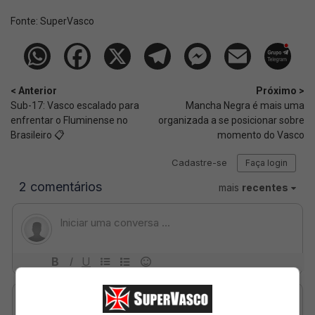
Fonte:
SuperVasco‎‎‎‎‎‎
< Anterior
Próximo >
Sub-17: Vasco escalado para
Mancha Negra é mais uma
enfrentar o Fluminense no
organizada a se posicionar sobre
Brasileiro 📋
momento do Vasco