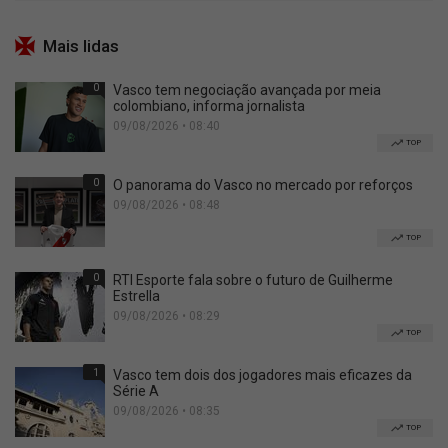
Mais lidas
0
Vasco tem negociação avançada por meia
colombiano, informa jornalista
09/08/2026 • 08:40
TOP
0
O panorama do Vasco no mercado por reforços
09/08/2026 • 08:48
TOP
0
RTI Esporte fala sobre o futuro de Guilherme
Estrella
09/08/2026 • 08:29
TOP
1
Vasco tem dois dos jogadores mais eficazes da
Série A
09/08/2026 • 08:35
TOP