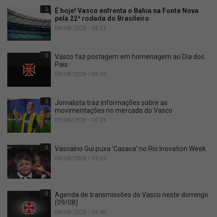
0
É hoje! Vasco enfrenta o Bahia na Fonte Nova
pela 22ª rodada do Brasileiro
09/08/2026 • 08:21
0
Vasco faz postagem em homenagem ao Dia dos
Pais
09/08/2026 • 09:33
0
Jornalista traz informações sobre as
movimentações no mercado do Vasco
09/08/2026 • 10:26
0
Vascaíno Gui puxa 'Casaca' no Rio Inovation Week
09/08/2026 • 09:23
0
Agenda de transmissões do Vasco neste domingo
(09/08)
09/08/2026 • 09:40