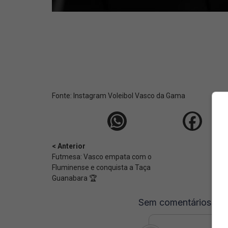
Fonte:
Instagram Voleibol Vasco da Gama
< Anterior
Futmesa: Vasco empata com o
Fluminense e conquista a Taça
Guanabara 🏆