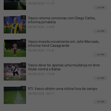
08/08/2026 • 11:33
TOP
0
Vasco retoma conversas com Diego Carlos,
informa jornalista
08/08/2026 • 14:05
TOP
0
Vasco investiu novamente em John Mercado,
informa Venê Casagrande
08/08/2026 • 13:41
TOP
0
Vasco deve ter apenas uma mudança no time
titular contra o Bahia
08/08/2026 • 15:04
TOP
0
RTI: Vasco obtém uma vitória fora de campo
08/08/2026 • 08:11
TOP