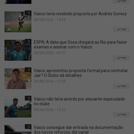
TOP
0
Vasco teria recebido proposta por Andrés Gomez
08/08/2026 • 14:25
TOP
0
ESPN: A data que Sosa chegará ao Rio para fazer
exames e assinar com o Vasco
08/08/2026 • 09:01
TOP
0
Vasco apresentou proposta formal para contratar
Jair? O Globo dá detalhes
08/08/2026 • 12:25
TOP
0
Vasco não teria acordo por atacante especulado
no clube
08/08/2026 • 13:22
TOP
0
Vasco consegue dar entrada na documentação
dos novos reforços, diz canal