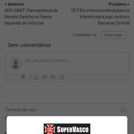
< Anterior
Próximo >
VDG-CAST: Permanência de
CET-Rio informa interdições no
Renato Gaúcho no Vasco
trânsito para jogo contra o
depende de reforços
Barracas Central