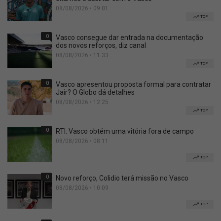
08/08/2026 • 09:01
TOP
0
Vasco consegue dar entrada na documentação
dos novos reforços, diz canal
08/08/2026 • 11:33
TOP
0
Vasco apresentou proposta formal para contratar
Jair? O Globo dá detalhes
08/08/2026 • 12:25
TOP
0
RTI: Vasco obtém uma vitória fora de campo
08/08/2026 • 08:11
TOP
0
Novo reforço, Colidio terá missão no Vasco
08/08/2026 • 10:09
TOP