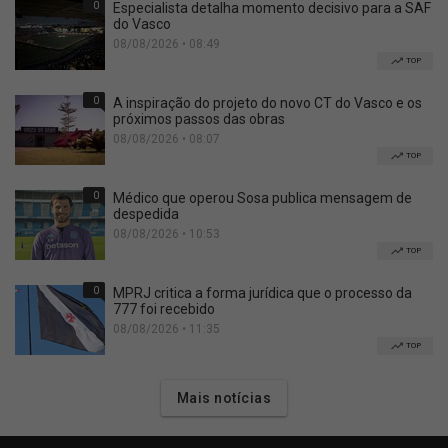
0
Especialista detalha momento decisivo para a SAF
do Vasco
08/08/2026 • 08:49
TOP
0
A inspiração do projeto do novo CT do Vasco e os
próximos passos das obras
08/08/2026 • 08:07
TOP
0
Médico que operou Sosa publica mensagem de
despedida
08/08/2026 • 10:53
TOP
0
MPRJ critica a forma jurídica que o processo da
777 foi recebido
08/08/2026 • 11:35
TOP
Mais notícias