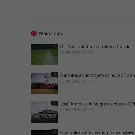
Mais lidas
0
RTI: Vasco obtém uma vitória fora de 
08/08/2026 • 08:11
0
A inspiração do projeto do novo CT do
08/08/2026 • 08:07
0
José Américo: A íntegra da cota do M
08/08/2026 • 08:05
0
Especialista detalha momento decisivo