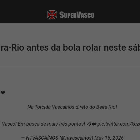
ra-Rio antes da bola rolar neste sá
❤️
Na Torcida Vascaínos direto do Beira-Rio!
 Vasco! Em busca de mais três pontos! 💢❤️
pic.twitter.com/k
— NTVASCAÍNOS (@ntvascainos)
May 16, 2026