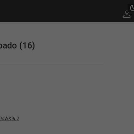
bado (16)
cz0cWK9L2