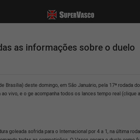
das as informações sobre o duelo
e Brasília) deste domingo, em São Januário, pela 17ª rodada 
a ao vivo, e o ge acompanha todos os lances tempo real (clique a
 goleada sofrida para o Internacional por 4 a 1, na última roda
somando todas as competições. O Vasco encara o duelo como fund