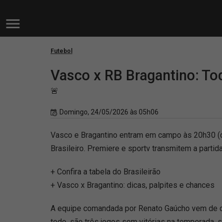
Futebol
Vasco x RB Bragantino: To
🚨
Domingo, 24/05/2026 às 05h06
Vasco e Bragantino entram em campo às 20h30 (d
Brasileiro. Premiere e sportv transmitem a partid
+ Confira a tabela do Brasileirão
+ Vasco x Bragantino: dicas, palpites e chances
A equipe comandada por Renato Gaúcho vem de dura
todo, são três jogos sem vitórias na temporada, 