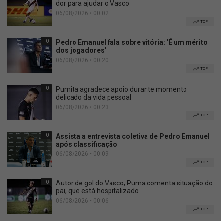
dor para ajudar o Vasco
06/08/2026 • 00:02
TOP
0
Pedro Emanuel fala sobre vitória: 'É um mérito
dos jogadores'
06/08/2026 • 00:20
TOP
0
Pumita agradece apoio durante momento
delicado da vida pessoal
06/08/2026 • 00:23
TOP
0
Assista a entrevista coletiva de Pedro Emanuel
após classificação
06/08/2026 • 00:09
TOP
0
Autor de gol do Vasco, Puma comenta situação do
pai, que está hospitalizado
06/08/2026 • 00:06
TOP