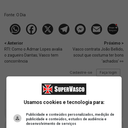
Fonte:
O Dia
< Anterior
Próximo >
RTI: Como o Admar Lopes avalia
Vasco contrata João Bellido,
o zagueiro Dantas; Vasco tem
scout que costuma ter bons
concorrência
'achados' 👀
Usamos cookies e tecnologia para:
Publicidade e conteúdos personalizados, medição de
publicidade e conteúdos, estudos de audiência e
desenvolvimento de serviços