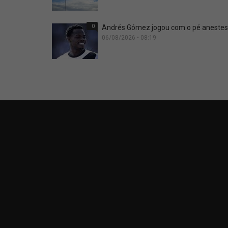
0
Andrés Gómez jogou com o pé anestesi
06/08/2026 • 08:19