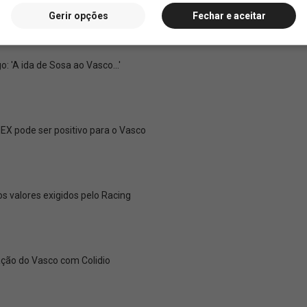
Gerir opções
Fechar e aceitar
o: 'A ida de Sosa ao Vasco...'
X pode ser positivo para o Vasco
os valores exigidos pelo Racing
ação do Vasco com Colidio