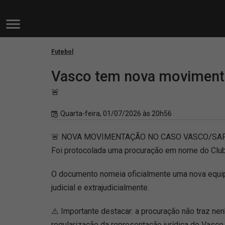
Futebol
Vasco tem nova movimenta
🚨
Quarta-feira, 01/07/2026 às 20h56
🚨 NOVA MOVIMENTAÇÃO NO CASO VASCO/SA
Foi protocolada uma procuração em nome do Clu
O documento nomeia oficialmente uma nova equi
judicial e extrajudicialmente.
⚠️ Importante destacar: a procuração não traz ne
regularização da representação jurídica do Vasco.