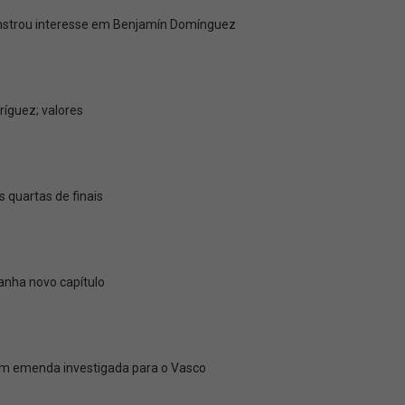
onstrou interesse em Benjamín Domínguez
íguez; valores
s quartas de finais
anha novo capítulo
tem emenda investigada para o Vasco