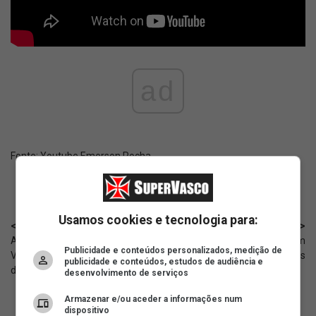
ad
Fonte:
Youtube Emerson Rocha
Usamos cookies e tecnologia para:
< Anterior
Próximo >
Aubameyang, especulado no
NTV: Vasco acerta bases com
Publicidade e conteúdos personalizados, medição de
Vasco, chegou a ser afastado
Nelson Deossa e aguarda Betis
publicidade e conteúdos, estudos de audiência e
dos treinos; motivo
desenvolvimento de serviços
Armazenar e/ou aceder a informações num
dispositivo