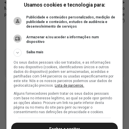
< Anterior
Próximo >
Usamos cookies e tecnologia para:
Meia do Sub-20 é integrado aos
Vasco x Barracas Central: horário
profissionais do Vasco
e onde assistir ao jogo de hoje
Publicidade e conteúdos personalizados, medição de
(27)
publicidade e conteúdos, estudos de audiência e
desenvolvimento de serviços
Armazenar e/ou aceder a informações num
dispositivo
Saiba mais
Os seus dados pessoais vão ser tratados, e as informações
do seu dispositivo (cookies, identificadores únicos e outros
dados do dispositivo) podem ser armazenadas, acedidas e
partilhadas com 544 parceiros ou usadas especificamente por
este site. Nós e os nossos parceiros podemos usar dados de
geolocalização precisos.
Lista de parceiros.
Alguns fornecedores podem tratar os seus dados pessoais
com base no interesse legítimo, ao qual se pode opor gerindo
as opções abaixo. Procure um link na parte inferior desta
página ou no menu do site para gerir ou revogar o
consentimento nas definições de privacidade e cookies.
Fechar e aceitar