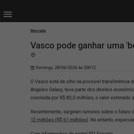
Mercado
Vasco pode ganhar uma 'bo
🤑
Domingo, 28/06/2026 às 20h12
O Vasco está de olho na possível transferência 
Angeles Galaxy, teve parte dos direitos econômi
concluída por R$ 82,5 milhões, o valor estimado s
Recentemente, surgiram rumores sobre o futuro d
12 milhões (R$ 61 milhões
). No entanto, especu
Com informações do portal RTI Esporte.