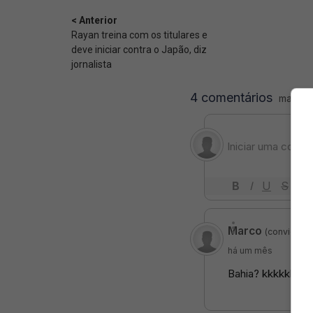
< Anterior
Rayan treina com os titulares e
deve iniciar contra o Japão, diz
jornalista