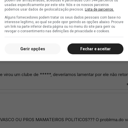
podem ser armazenadas, acedidas e partilhadas com 544 parceiros ou
usadas especificamente por este site. Nós e os nossos parceiros
podemos usar dados de geolocalização precisos.
Lista de parceiros.
Alguns fornecedores podem tratar os seus dados pessoais com base no
interesse legítimo, ao qual se pode opor gerindo as opções abaixo. Procure
um link na parte inferior desta página ou no menu do site para gerir ou
revogar o consentimento nas definições de privacidade e cookies.
Gerir opções
Fechar e aceitar