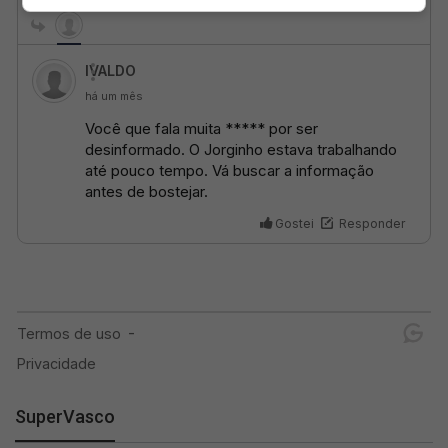
SuperVasco