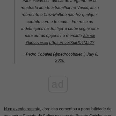
Para esclarecer: apesar de Jorginho ter se
mostrado aberto a trabalhar no Vasco, até o
momento o Cruz-Maltino não fez qualquer
contato com o treinador. Em meio às
indefinições na Justiça, o clube segue olha
para outras opções no mercado.
#lance
#lancevasco
https://t.co/KiaUC9M52Y
— Pedro Cobalea (@pedrocobalea_)
July 8,
2026
ad
Num evento recente
, Jorginho comentou a possibilidade de
assumir o Gigante da Colina na vaga de Renato Gaúcho, que