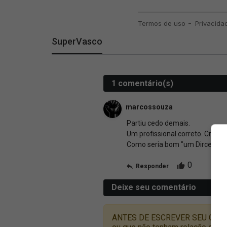
SuperVasco