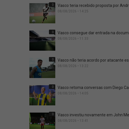
0
Vasco teria recebido proposta por An
08/08/2026 • 14:25
0
Vasco consegue dar entrada na docume
08/08/2026 • 11:33
0
Vasco não teria acordo por atacante e
08/08/2026 • 13:22
0
Vasco retoma conversas com Diego Carl
08/08/2026 • 14:05
0
Vasco investiu novamente em John Me
08/08/2026 • 13:41