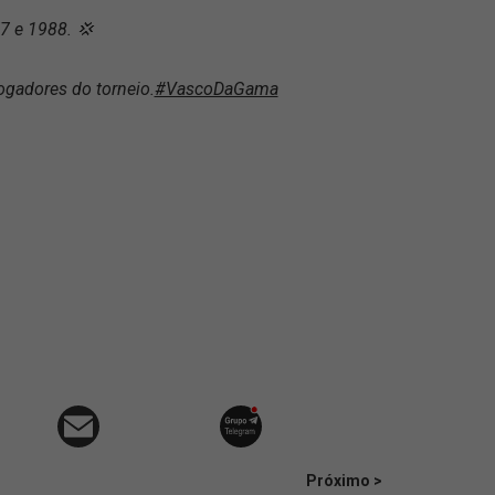
7 e 1988. 💢
ogadores do torneio.
#VascoDaGama
Próximo >