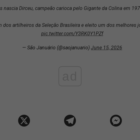
s nascia Dirceu, campeão carioca pelo Gigante da Colina em 197
 dos artilheiros da Seleção Brasileira e eleito um dos melhores j
pic.twitter.com/Y3RK0Y1PZf
— São Januário (@saojanuario)
June 15, 2026
ad