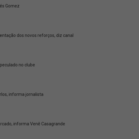
drés Gomez
ntação dos novos reforços, diz canal
speculado no clube
os, informa jornalista
rcado, informa Venê Casagrande