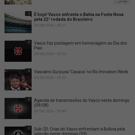
TOP
0
É hoje! Vasco enfrenta o Bahia na Fonte Nova
pela 22ª rodada do Brasileiro
09/08/2026 • 08:21
0
Vasco faz postagem em homenagem ao Dia dos
Pais
09/08/2026 • 09:33
0
Vascaíno Gui puxa 'Casaca' no Rio Inovation Week
09/08/2026 • 09:23
0
Agenda de transmissões do Vasco neste domingo
(09/08)
09/08/2026 • 09:40
0
Sub-20: Crias do Vasco enfrentam a Bolívia pela
seleção neste domingo (09)