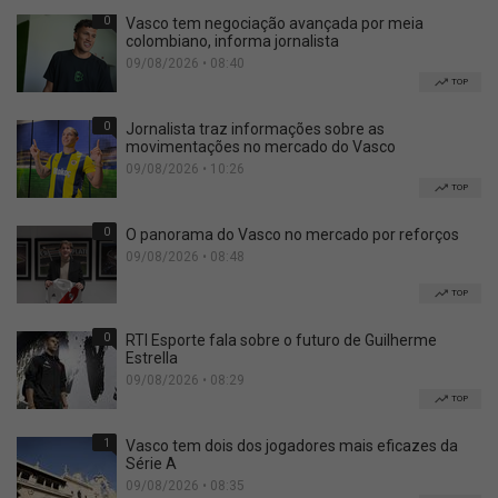
0
Vasco tem negociação avançada por meia
colombiano, informa jornalista
09/08/2026 • 08:40
TOP
0
Jornalista traz informações sobre as
movimentações no mercado do Vasco
09/08/2026 • 10:26
TOP
0
O panorama do Vasco no mercado por reforços
09/08/2026 • 08:48
TOP
0
RTI Esporte fala sobre o futuro de Guilherme
Estrella
09/08/2026 • 08:29
TOP
1
Vasco tem dois dos jogadores mais eficazes da
Série A
09/08/2026 • 08:35