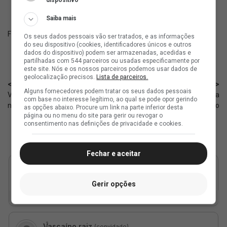
Saiba mais
Fonte:
X oficial do Vasco
Os seus dados pessoais vão ser tratados, e as informações
do seu dispositivo (cookies, identificadores únicos e outros
dados do dispositivo) podem ser armazenadas, acedidas e
partilhadas com 544 parceiros ou usadas especificamente por
este site. Nós e os nossos parceiros podemos usar dados de
geolocalização precisos.
Lista de parceiros.
< Anterior
Próximo >
Alguns fornecedores podem tratar os seus dados pessoais
Vasco destaca alguns capitães
Rival: Medellín não terá torcida
com base no interesse legítimo, ao qual se pode opor gerindo
na história do clube
presente contra o Vasco
as opções abaixo. Procure um link na parte inferior desta
página ou no menu do site para gerir ou revogar o
consentimento nas definições de privacidade e cookies.
Fechar e aceitar
Gerir opções