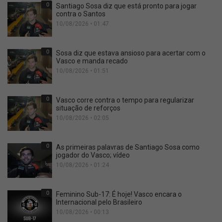
0
Santiago Sosa diz que está pronto para jogar
contra o Santos
10/08/2026 • 01:47
0
Sosa diz que estava ansioso para acertar com o
Vasco e manda recado
10/08/2026 • 01:51
0
Vasco corre contra o tempo para regularizar
situação de reforços
10/08/2026 • 02:05
0
As primeiras palavras de Santiago Sosa como
jogador do Vasco; vídeo
10/08/2026 • 01:24
0
Feminino Sub-17: É hoje! Vasco encara o
Internacional pelo Brasileiro
10/08/2026 • 00:13